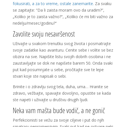
fokusirati, a za to vreme, ostale zanemarite.
Za svaku
se zapitajte: “Da li zaista moram ovo da uradim?”,
„Koliko je to zaista važno?“, „Koliko će mi biti važno za
nedelju/mesec/godinu?“
Zavolite svoju nesavršenost
Uživajte u svakom trenutku svog života i posmatrajte
svoje zadatke kao avanturu. Cenite sebe i volite se bez
obzira na sve. Napišite listu svojih dobrih osobina i ne
zaustavljajte se dok ne napišete barem 50. Onda svaki
put kad posumnjate u sebe, pročitajte sve te lepe
stvari koje ste napisali o sebi.
Brinite i o zdravlju svog tela, duha, uma… Hranite se
zdravo, vežbajte, spavajte dovoljno, opustite se kada
ste napeti i uživajte u društvu drugih ljudi.
Neka vam mašta bude vodič, a ne gonič
Perfekcionisti se vežu za svoje ciljeve i put do njih
smatraju nepromenjivim. Svaki put kad ne ostvare neki