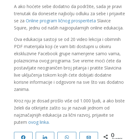
A ako hoćete sebe dodatno da podržite, sada je pravi
trenutak da donesete najbolju odluku za sebe i prijavite
se za
Online program ličnog prosperiteta
Slavice
Squire, jednu od naših najpopularnijih online edukacija.
Ova edukacija sastoji se od 20 video lekcija i obimnih
PDF materijala koji će vam biti dostupni u okviru
ekskluzivne Facebook grupe namenjene samo vama,
polaznicima ovog programa. Sve vreme moći ćete da
postavljate neograničen broj pitanja i pratite Slavicina
live uključenja tokom kojih ćete dobijati dodatne
korisne informacije i odgovore na sve što vas dodatno
zanima.
Kroz nju je dosad prošlo više od 1.000 ljudi, a ako biste
želeli da otkrijete zašto su je nazvali jednom od
najznačajnijih edukacija za lični razvoj, prijavite se
putem
ovog linka.
0
Share
Share
WhatsApp
Email