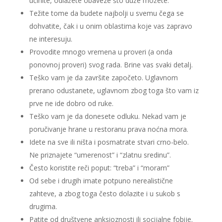
učinite, odlažete obaveze što duže možete.
Težite tome da budete najbolji u svemu čega se
dohvatite, čak i u onim oblastima koje vas zapravo
ne interesuju.
Provodite mnogo vremena u proveri (a onda
ponovnoj proveri) svog rada. Brine vas svaki detalj.
Teško vam je da završite započeto. Uglavnom
prerano odustanete, uglavnom zbog toga što vam iz
prve ne ide dobro od ruke.
Teško vam je da donesete odluku. Nekad vam je
poručivanje hrane u restoranu prava noćna mora.
Idete na sve ili ništa i posmatrate stvari crno-belo.
Ne priznajete “umerenost” i “zlatnu sredinu”.
Često koristite reči poput: “treba” i “moram”
Od sebe i drugih imate potpuno nerealistične
zahteve, a zbog toga često dolazite i u sukob s
drugima.
Patite od društvene anksioznosti ili socijalne fobije.