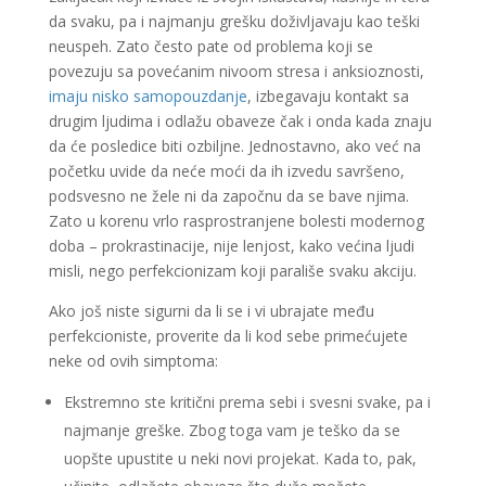
da svaku, pa i najmanju grešku doživljavaju kao teški
neuspeh. Zato često pate od problema koji se
povezuju sa povećanim nivoom stresa i anksioznosti,
imaju nisko samopouzdanje
, izbegavaju kontakt sa
drugim ljudima i odlažu obaveze čak i onda kada znaju
da će posledice biti ozbiljne. Jednostavno, ako već na
početku uvide da neće moći da ih izvedu savršeno,
podsvesno ne žele ni da započnu da se bave njima.
Zato u korenu vrlo rasprostranjene bolesti modernog
doba – prokrastinacije, nije lenjost, kako većina ljudi
misli, nego perfekcionizam koji parališe svaku akciju.
Ako još niste sigurni da li se i vi ubrajate među
perfekcioniste, proverite da li kod sebe primećujete
neke od ovih simptoma:
Ekstremno ste kritični prema sebi i svesni svake, pa i
najmanje greške. Zbog toga vam je teško da se
uopšte upustite u neki novi projekat. Kada to, pak,