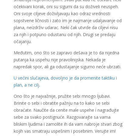
očekivani korak, oni su sigurni da su doživeli neuspeh.
Oni svoje ciljeve doživljavaju kao odraz vrednosti
sopstvene ličnosti i zato im je najmanje udaljavanje od
plana, neizdrživ udarac. Neki čak utvrde da ciljevi nisu
za njih i potpuno odustanu od njih. Drugi se predaju
očajanju.
Međutim, ono što se zapravo dešava je to da nijedna
putanja ka uspehu nije pravolinijska. Nekada je
napredak spor, ali ga odustajanje sigurno neće ubrzati.
U većini slučajeva, dovoljno je da promenite taktiku i
plan, a ne cilj.
Ono što je najvažnije, pružite sebi mnogo ljubavi.
Brinite o sebi i obratite pažnju na to kako se sebi
obraćate. Naučite da cenite male uspehe i nagrađujte
sebe za svako postignuće. Razgovarajte sa vama
bliskim ljudima i zamolite ih da vam nabroje stvari zbog
kojih vas smatraju uspešnim i posebnim. Verujte im!