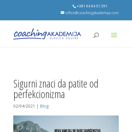
+381 64 64 51 391
office@coachingakademija.com
Sigurni znaci da patite od
perfekcionizma
02/04/2021
|
Blog