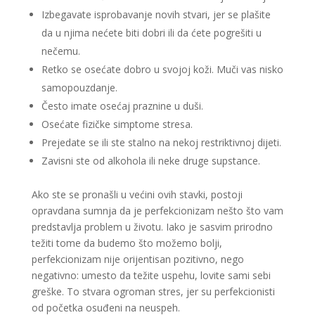
Izbegavate isprobavanje novih stvari, jer se plašite
da u njima nećete biti dobri ili da ćete pogrešiti u
nečemu.
Retko se osećate dobro u svojoj koži. Muči vas nisko
samopouzdanje.
Često imate osećaj praznine u duši.
Osećate fizičke simptome stresa.
Prejedate se ili ste stalno na nekoj restriktivnoj dijeti.
Zavisni ste od alkohola ili neke druge supstance.
Ako ste se pronašli u većini ovih stavki, postoji
opravdana sumnja da je perfekcionizam nešto što vam
predstavlja problem u životu. Iako je sasvim prirodno
težiti tome da budemo što možemo bolji,
perfekcionizam nije orijentisan pozitivno, nego
negativno: umesto da težite uspehu, lovite sami sebi
greške. To stvara ogroman stres, jer su perfekcionisti
od početka osuđeni na neuspeh.