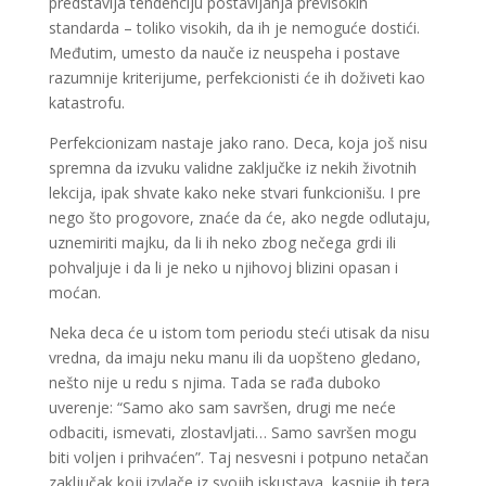
predstavlja tendenciju postavljanja previsokih
standarda – toliko visokih, da ih je nemoguće dostići.
Međutim, umesto da nauče iz neuspeha i postave
razumnije kriterijume, perfekcionisti će ih doživeti kao
katastrofu.
Perfekcionizam nastaje jako rano. Deca, koja još nisu
spremna da izvuku validne zaključke iz nekih životnih
lekcija, ipak shvate kako neke stvari funkcionišu. I pre
nego što progovore, znaće da će, ako negde odlutaju,
uznemiriti majku, da li ih neko zbog nečega grdi ili
pohvaljuje i da li je neko u njihovoj blizini opasan i
moćan.
Neka deca će u istom tom periodu steći utisak da nisu
vredna, da imaju neku manu ili da uopšteno gledano,
nešto nije u redu s njima. Tada se rađa duboko
uverenje: “Samo ako sam savršen, drugi me neće
odbaciti, ismevati, zlostavljati… Samo savršen mogu
biti voljen i prihvaćen”. Taj nesvesni i potpuno netačan
zaključak koji izvlače iz svojih iskustava, kasnije ih tera