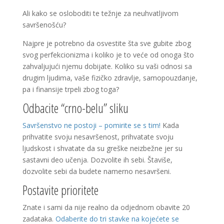
Ali kako se osloboditi te težnje za neuhvatljivom
savršenošću?
Najpre je potrebno da osvestite šta sve gubite zbog
svog perfekcionizma i koliko je to veće od onoga što
zahvaljujući njemu dobijate. Koliko su vaši odnosi sa
drugim ljudima, vaše fizičko zdravlje, samopouzdanje,
pa i finansije trpeli zbog toga?
Odbacite “crno-belu” sliku
Savršenstvo ne postoji – pomirite se s tim!
Kada
prihvatite svoju nesavršenost, prihvatate svoju
ljudskost i shvatate da su greške neizbežne jer su
sastavni deo učenja. Dozvolite ih sebi. Štaviše,
dozvolite sebi da budete namerno nesavršeni.
Postavite prioritete
Znate i sami da nije realno da odjednom obavite 20
zadataka.
Odaberite do tri stavke na kojećete se