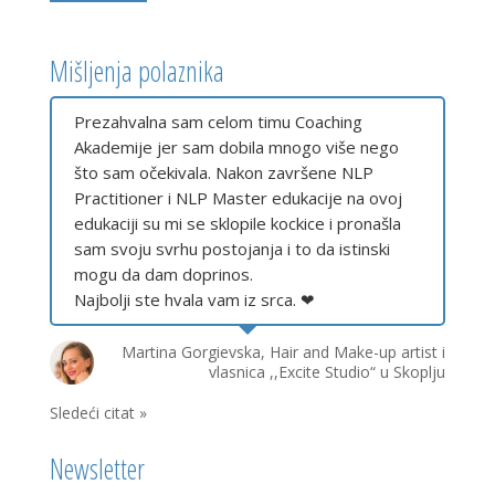
Mišljenja polaznika
Prezahvalna sam celom timu Coaching
Akademije jer sam dobila mnogo više nego
što sam očekivala. Nakon završene NLP
Practitioner i NLP Master edukacije na ovoj
edukaciji su mi se sklopile kockice i pronašla
sam svoju svrhu postojanja i to da istinski
mogu da dam doprinos.
Najbolji ste hvala vam iz srca. ❤
Martina Gorgievska, Hair and Make-up artist i
vlasnica ,,Excite Studio“ u Skoplju
Sledeći citat »
Newsletter