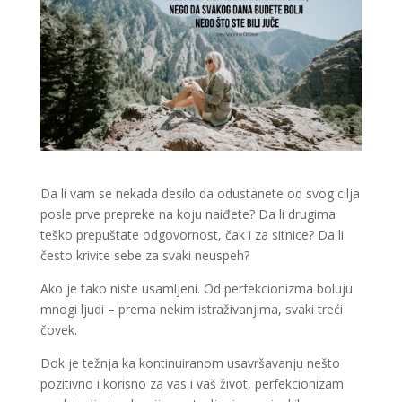
Da li vam se nekada desilo da odustanete od svog cilja
posle prve prepreke na koju naiđete? Da li drugima
teško prepuštate odgovornost, čak i za sitnice? Da li
često krivite sebe za svaki neuspeh?
Ako je tako niste usamljeni. Od perfekcionizma boluju
mnogi ljudi – prema nekim istraživanjima, svaki treći
čovek.
Dok je težnja ka kontinuiranom usavršavanju nešto
pozitivno i korisno za vas i vaš život, perfekcionizam