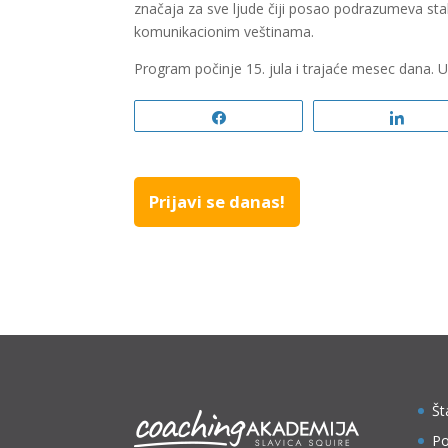
značaja za sve ljude čiji posao podrazumeva stal
komunikacionim veštinama.
Program počinje 15. jula i trajaće mesec dana. 
Share
Shar
Prijavi se danas!
Št
Po