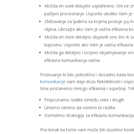
Možda im uvek delujete usplahireno. Oni ne zn
pažljivo procesiranje. Usporite ukoliko Vam je
Zbližavanje sa ljudima sa kojima posluje joj m
ciljeva. Ubrzajte ako Vam je važna efikasna ko
Možda im niste detaljno objasnili ono što ih 
kupovinu. Usporite ako Vam je važna efikasna
Možda ga detaljno i iscrpno objašnjavanje sm
efikasna komunikacija važna.
Poslovanje bi bilo jednolično i dosadno kada bismo 
komunikacije
nam daje dozu fleksibilnosti i osp
time postanemo mnogo efikasniji i uspešniji. Tri
Prepoznamo razlike između sebe i drugih
Umemo iskreno da cenimo te razlike
Osmislimo strategije za efikasnu komunikacij
Prvi korak ka tome vam može biti izuzetno kori