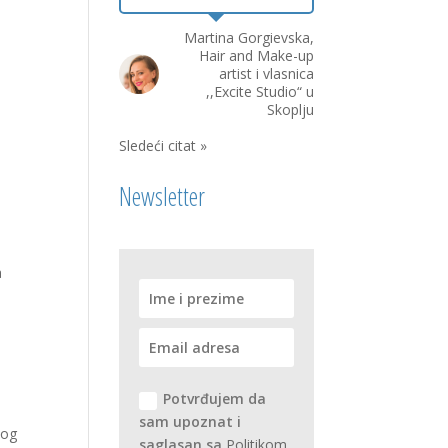
Martina Gorgievska,
Hair and Make-up
artist i vlasnica
,,Excite Studio“ u
Skoplju
Sledeći citat »
Newsletter
a
Potvrđujem da
sam upoznat i
vog
saglasan sa
Politikom