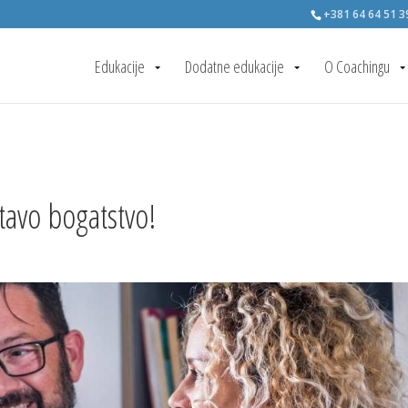
+381 64 64 51 3
Edukacije
Dodatne edukacije
O Coachingu
itavo bogatstvo!