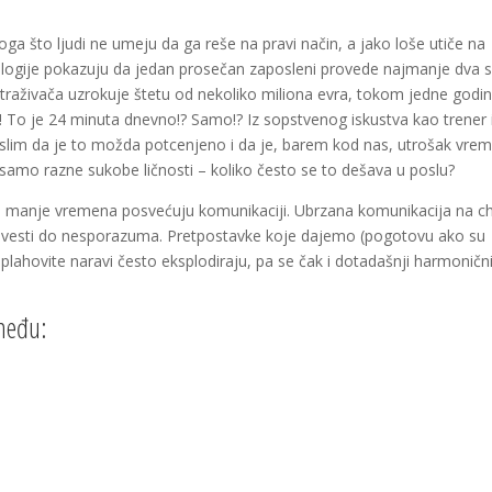
oga što ljudi ne umeju da ga reše na pravi način, a jako loše utiče na
hologije pokazuju da jedan prosečan zaposleni provede najmanje dva 
istraživača uzrokuje štetu od nekoliko miliona evra, tokom jedne godin
! To je 24 minuta dnevno!? Samo!? Iz sopstvenog iskustva kao trener 
 mislim da je to možda potcenjeno i da je, barem kod nas, utrošak vre
samo razne sukobe ličnosti – koliko često se to dešava u poslu?
 sve manje vremena posvećuju komunikaciji. Ubrzana komunikacija na c
 dovesti do nesporazuma. Pretpostavke koje dajemo (pogotovu ako su
lahovite naravi često eksplodiraju, pa se čak i dotadašnji harmoničn
zmeđu: