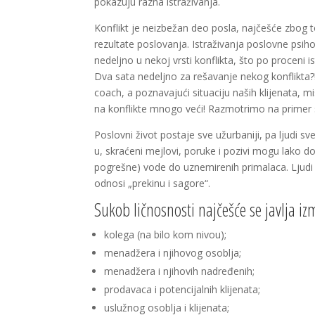
pokazuju razna istraživanja.
Konflikt je neizbežan deo posla, najčešće zbog t
rezultate poslovanja. Istraživanja poslovne psi
nedeljno u nekoj vrsti konflikta, što po proceni 
Dva sata nedeljno za rešavanje nekog konflikta?
coach, a poznavajući situaciju naših klijenata,
na konflikte mnogo veći! Razmotrimo na primer 
Poslovni život postaje sve užurbaniji, pa ljudi
u, skraćeni mejlovi, poruke i pozivi mogu lako
pogrešne) vode do uznemirenih primalaca. Ljudi p
odnosi „prekinu i sagore“.
Sukob ličnosnosti najčešće se javlja i
kolega (na bilo kom nivou);
menadžera i njihovog osoblja;
menadžera i njihovih nadređenih;
prodavaca i potencijalnih klijenata;
uslužnog osoblja i klijenata;