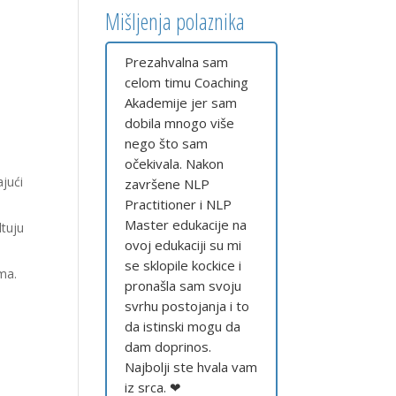
Mišljenja polaznika
Prezahvalna sam
celom timu Coaching
Akademije jer sam
dobila mnogo više
nego što sam
očekivala. Nakon
ajući
završene NLP
Practitioner i NLP
Master edukacije na
ltuju
ovoj edukaciji su mi
se sklopile kockice i
ma.
pronašla sam svoju
svrhu postojanja i to
da istinski mogu da
u
dam doprinos.
i
Najbolji ste hvala vam
iz srca. ❤