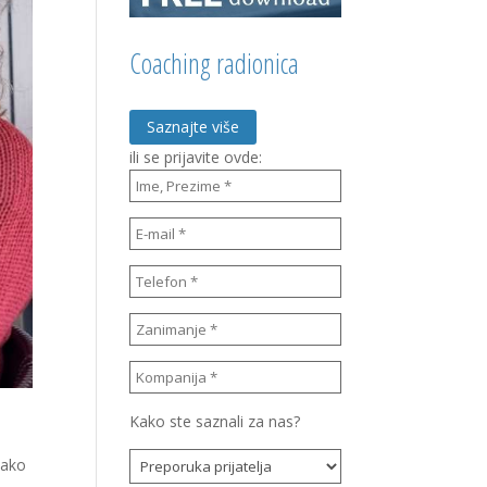
Coaching radionica
Saznajte više
ili se prijavite ovde:
Kako ste saznali za nas?
kako