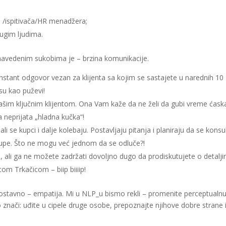
e /ispitivača/HR menadžera;
rugim ljudima.
 navedenim sukobima je – brzina komunikacije.
instant odgovor vezan za klijenta sa kojim se sastajete u narednih 10
 su kao puževi!
sa Vašim ključnim klijentom. Ona Vam kaže da ne želi da gubi vreme ćask
a neprijata „hladna kučka“!
li se kupci i dalje kolebaju. Postavljaju pitanja i planiraju da se konsu
kupe. Što ne mogu već jednom da se odluče?!
 ali ga ne možete zadržati dovoljno dugo da prodiskutujete o detalji
om Trkačicom – biip biiiip!
nostavno – empatija. Mi u NLP_u bismo rekli – promenite perceptualn
to znači: uđite u cipele druge osobe, prepoznajte njihove dobre strane 