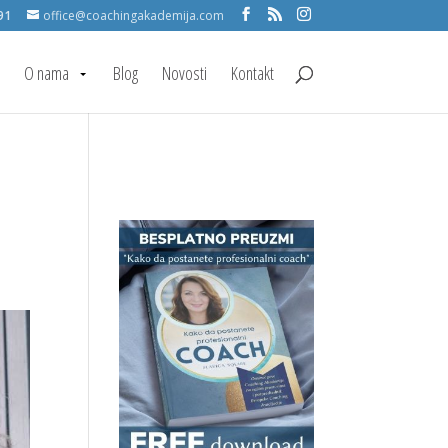
91
office@coachingakademija.com
O nama
Blog
Novosti
Kontakt