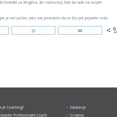
ni kontakt sa drugima, ali i svima koji žele da rade na svojim
Upis je već počeo zato vas pozivamo da se što pre prijavite
ovde
.
0
e
WhatsApp
Email
SH
a je Coaching?
Edukacije
stanite Profesionalni Coach
O nama