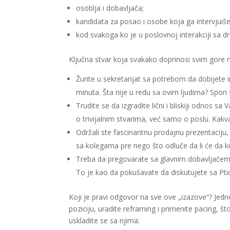
osoblja i dobavljača;
kandidata za posao i osobe koja ga intervjuiš
kod svakoga ko je u poslovnoj interakciji sa d
Ključna stvar koja svakako doprinosi svim gore
Žurite u sekretarijat sa potrebom da dobijete 
minuta. Šta nije u redu sa ovim ljudima? Spori
Trudite se da izgradite lični i bliskiji odnos 
o trivijalnim stvarima, već samo o poslu. Kakv
Održali ste fascinantnu prodajnu prezentaciju, a
sa kolegama pre nego što odluče da li će da 
Treba da pregovarate sa glavnim dobavljačem,
To je kao da pokušavate da diskutujete sa Ptic
Koji je pravi odgovor na sve ove „izazove“? Jed
poziciju, uradite reframing i primenite pacing, š
uskladite se sa njima: