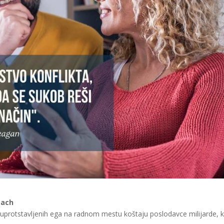
oach
 i suprotstavljenih ega na radnom mestu koštaju poslodavce milijarde, 