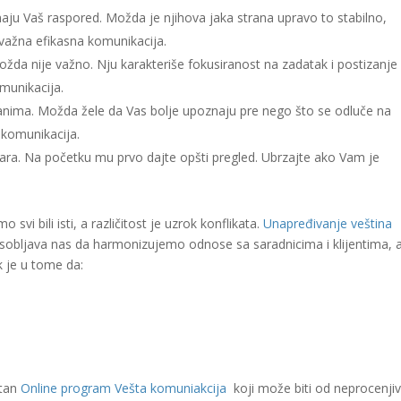
aju Vaš raspored. Možda je njihova jaka strana upravo to stabilno,
 važna efikasna komunikacija.
ožda nije važno. Nju karakteriše fokusiranost na zadatak i postizanje
munikacija.
zanima. Možda žele da Vas bolje upoznaju pre nego što se odluče na
 komunikacija.
ara. Na početku mu prvo dajte opšti pregled. Ubrzajte ako Vam je
svi bili isti, a različitost je uzrok konflikata.
Unapređivanje veština
osobljava nas da harmonizujemo odnose sa saradnicima i klijentima, 
k je u tome da:
u
stan
Online program Vešta komuniakcija
koji može biti od neprocenji