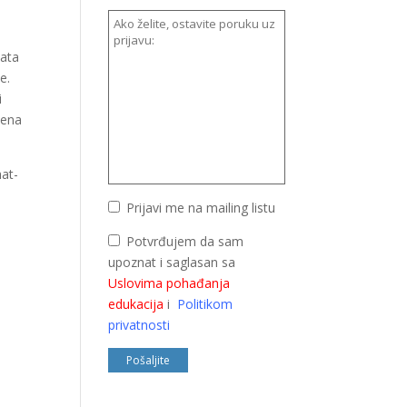
sata
e.
i
mena
hat-
Prijavi me na mailing listu
i
Potvrđujem da sam
upoznat i saglasan sa
Uslovima pohađanja
edukacija
i
Politikom
privatnosti