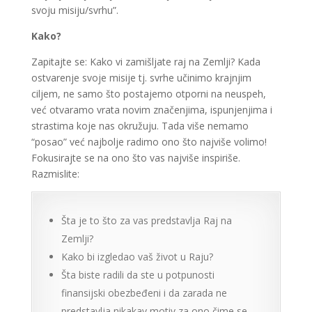
svoju misiju/svrhu”.
Kako?
Zapitajte se: Kako vi zamišljate raj na Zemlji? Kada
ostvarenje svoje misije tj. svrhe učinimo krajnjim
ciljem, ne samo što postajemo otporni na neuspeh,
već otvaramo vrata novim značenjima, ispunjenjima i
strastima koje nas okružuju. Tada više nemamo
“posao” već najbolje radimo ono što najviše volimo!
Fokusirajte se na ono što vas najviše inspiriše.
Razmislite:
Šta je to što za vas predstavlja Raj na
Zemlji?
Kako bi izgledao vaš život u Raju?
Šta biste radili da ste u potpunosti
finansijski obezbeđeni i da zarada ne
predstavlja nikakav motiv za ono čime se