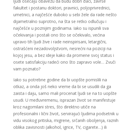
ljudi osećaju obavezu da budu dobri đaci, završe
fakultet i postanu doktori, pravnici, poljoprivrednici,
umetnici, a najčešće duboko u sebi žele da rade nešto
dijametralno suprotno, na šta se retko odlučuju i
najčešće u poznijim godinama. Iako su ispunili sva
očekivanja i postali ono što se očekivalo, većina
upravo tih ljudi žive i rade neinspirisani, letargični,
ostrašćeni nezadovoljstvom, nesrećni na poziciji na
kojoj jesu, a bez ideje kako da promene svoj status i
osete satisfakciju radeći ono što zapravo vole… Zvuči
vam poznato?
Iako su potrebne godine da bi uopšte pomislili na
otkaz, a onda još neko vreme da bi se usudili da ga
zaista i daju, samo mali procenat ljudi se na to uopšte
usudi. U međuvremenu, isprazan život se manifestuje
kroz nagomilani stres, što direktno utiče na
profesionalni i lični život, servirajući ljudima podsetnik u
vidu visokog pritiska, migrene, srčanih oboljenja, raznih
oblika zavisnosti (alkohol, igrice, TV, cigarete…) ili