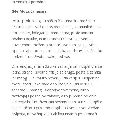
razmirica u porodici.
(Ne)Moguća misija
Postoji toliko toga u našim životima što možemo
učiniti boljim. Naš odnos prema sebi, komunikacija sa
porodicom, kolegama, partnerima, profesionalni
odabiri i odluke, intimni snovi i ciljevi… U svemu
navedenom možemo pronaći svoju misiju tj. svrhu.
Upravo taj momenat pronalaska predstavlja suštinsku
prekretnicu u životu svakog od nas.
Diferencijacija između trke za karijerom i uspehom sa
jedne strane i životne misije sa druge, postaje zamka
jer mnogi ljudi čvrsto poveruju da karijeru i uspeh ne
mogu postići ako rade ono što vole. Oni veruju u
separaciju radnog i slobodnog vremena, bitno
razdvajaju posao od zabave, a to je jedno od onih
uverenja koji im život čini besmislenim, a uz to uopšte
nije ni tačno. Da bismo mogli da živimo život vredan
življenja, najvažniji zadatak koji imamo je: “Pronaći