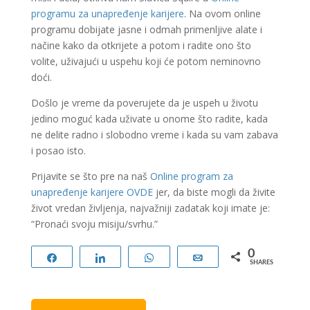
programu za unapređenje karijere
. Na ovom online
programu dobijate jasne i odmah primenljive alate i
načine kako da otkrijete a potom i radite ono što
volite, uživajući u uspehu koji će potom neminovno
doći.
Došlo je vreme da poverujete da je uspeh u životu
jedino moguć kada uživate u onome što radite, kada
ne delite radno i slobodno vreme i kada su vam zabava
i posao isto.
Prijavite se što pre na naš
Online program za
unapređenje karijere OVDE
jer, da biste mogli da živite
život vredan življenja, najvažniji zadatak koji imate je:
“Pronaći svoju misiju/svrhu.”
0
Share
Share
WhatsApp
Email
SHARES