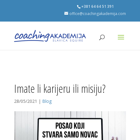
+381 64 64 51 391
office@coachingakademija.com
Imate li karijeru ili misiju?
28/05/2021
|
Blog