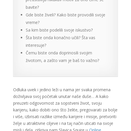
bavite?
Gde biste živeli? Kako biste provodili svoje
vreme?
Sa kim biste podelili svoje iskustvo?
Šta biste onda konačno učili? Šta vas
interesuje?
Čemu biste onda doprinosili svojim
životom, a zašto vam je baš to važno?
Odluka uvek i jedino leži u nama jer svaka promena
doživljava svoj početak unutar naše duše… A kako
preuzeti odgovornost za sopstveni život, svoju
karijeru, kako dobiti ono što želite, pregovarati za bolje
i više, izbrisati razlike između karijere i misije, pretvoriti
želje u atraktivne ciljeve i na taj način uticati na svoje
misli i dela, otkriva nam Slavica Squire u
Online