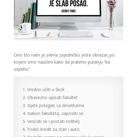
Ono što nam je svima zajedničko jeste obrazac po
kojem smo naučeni kako da pratimo putanju “ka
uspehu”:
Vredno učiti u školi
Obavezno upisati fakultet
Ispite polagati sa desetkama
Nakon fakulteta, zaposliti se
Venčati se i postati roditelj
Podići kredit za stan i auto