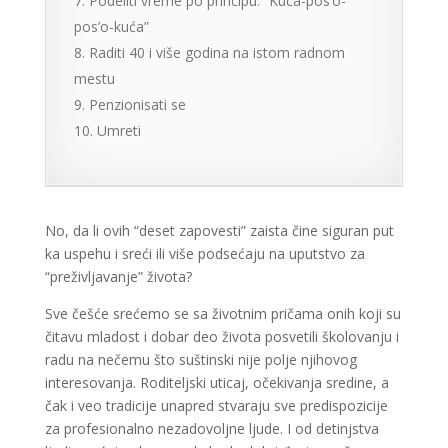
Podeliti vreme po principu: “Kuća-pos’o-
pos’o-kuća”
Raditi 40 i više godina na istom radnom
mestu
Penzionisati se
Umreti
No, da li ovih “deset zapovesti” zaista čine siguran put
ka uspehu i sreći ili više podsećaju na uputstvo za
“preživljavanje” života?
Sve češće srećemo se sa životnim pričama onih koji su
čitavu mladost i dobar deo života posvetili školovanju i
radu na nečemu što suštinski nije polje njihovog
interesovanja. Roditeljski uticaj, očekivanja sredine, a
čak i veo tradicije unapred stvaraju sve predispozicije
za profesionalno nezadovoljne ljude. I od detinjstva