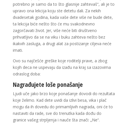
potrebno je samo da to što glasnije zahtevaš“, ali je to
upravo ona lekcija koju ste detetu dali. Za nekih
dvadesetak godina, kada vaše dete više ne bude dete,
ta lekcija biće nešto što će mu svakodnevno
zagorčavati život. Jer, više neće biti društveno
prihvatljivo da se na viku i buku zahteva nešto bez
ikakvih zasluga, a drugi alat za postizanje ciljeva neće
imati.
Ovo su najčešće greške koje roditelji prave, a zbog
kojih deca ne uspevaju da izađu na kraj sa izazovima
odraslog doba:
Nagrađujete loše ponašanje
Ljudi uče jako brzo koje ponašanje dovodi do rezultata
koje želimo. Kad dete uvidi da izlivi besa, vika i plač
mogu da ih dovedu do primamljivih nagrada, oni će to
nastaviti da rade, sve do trenutka kada dođu do
granice vašeg strpljenja i nauče šta znači: „Ne“.