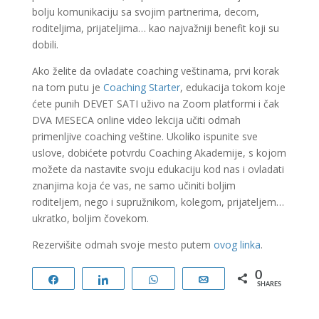
bolju komunikaciju sa svojim partnerima, decom,
roditeljima, prijateljima… kao najvažniji benefit koji su
dobili.
Ako želite da ovladate coaching veštinama, prvi korak
na tom putu je
Coaching Starter
, edukacija tokom koje
ćete punih DEVET SATI uživo na Zoom platformi i čak
DVA MESECA online video lekcija učiti odmah
primenljive coaching veštine. Ukoliko ispunite sve
uslove, dobićete potvrdu Coaching Akademije, s kojom
možete da nastavite svoju edukaciju kod nas i ovladati
znanjima koja će vas, ne samo učiniti boljim
roditeljem, nego i supružnikom, kolegom, prijateljem…
ukratko, boljim čovekom.
Rezervišite odmah svoje mesto putem
ovog linka
.
0
Share
Share
WhatsApp
Email
SHARES