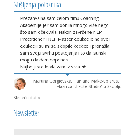
Mišljenja polaznika
Prezahvalna sam celom timu Coaching
Akademije jer sam dobila mnogo više nego
što sam očekivala. Nakon završene NLP
Practitioner i NLP Master edukacije na ovoj
edukaciji su mi se sklopile kockice i pronašla
sam svoju svrhu postojanja i to da istinski
mogu da dam doprinos.
Najbolji ste hvala vam iz srca. ❤
Martina Gorgievska, Hair and Make-up artist i
vlasnica ,,Excite Studio“ u Skoplju
Sledeći citat »
Newsletter