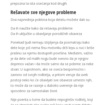
prepozna ta ista osećanja kod drugih.
Rešavate sve njegove probleme
Dva najvrednija poklona koja detetu možete dati su:
Da ih naučite kako da rešavaju probleme
Da ih uključite u obavljanje porodičnih obaveza
Ponekad ljudi nemaju strpljenja da posmatraju kako
dete koje još nema finu motoriku drži krpu u ruci i briše
prašinu sa njemu dostupnih površina. Međutim, važno
je da dete od malih nogu bude svesno da je njegov
doprinos važan i da može samo da se pobrine za neke
stvari. U suprotnom, ako se oseća bespomoćno i
zavisno od svojih roditelja, a pritom veruje da uvek
postoji neko ko će obavljati sve obaveze umesto njih,
to može da se razvije u duboko uverenje da nije
sposobno za samostalan život.
Nije poenta u tome da budete nepogrešiv roditelj, koji
će se stresirati oko svake reči koju uputi svom detetu.