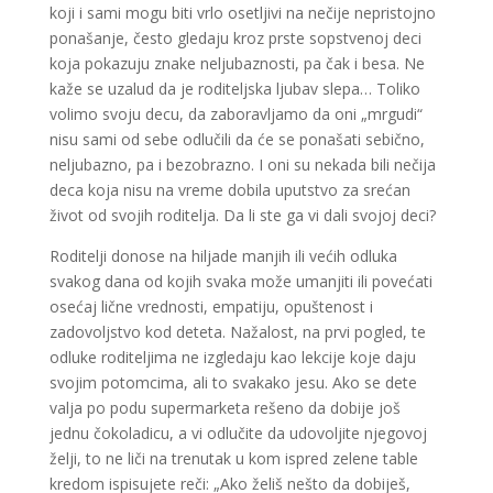
koji i sami mogu biti vrlo osetljivi na nečije nepristojno
ponašanje, često gledaju kroz prste sopstvenoj deci
koja pokazuju znake neljubaznosti, pa čak i besa. Ne
kaže se uzalud da je roditeljska ljubav slepa… Toliko
volimo svoju decu, da zaboravljamo da oni „mrgudi“
nisu sami od sebe odlučili da će se ponašati sebično,
neljubazno, pa i bezobrazno. I oni su nekada bili nečija
deca koja nisu na vreme dobila uputstvo za srećan
život od svojih roditelja. Da li ste ga vi dali svojoj deci?
Roditelji donose na hiljade manjih ili većih odluka
svakog dana od kojih svaka može umanjiti ili povećati
osećaj lične vrednosti, empatiju, opuštenost i
zadovoljstvo kod deteta. Nažalost, na prvi pogled, te
odluke roditeljima ne izgledaju kao lekcije koje daju
svojim potomcima, ali to svakako jesu. Ako se dete
valja po podu supermarketa rešeno da dobije još
jednu čokoladicu, a vi odlučite da udovoljite njegovoj
želji, to ne liči na trenutak u kom ispred zelene table
kredom ispisujete reči: „Ako želiš nešto da dobiješ,