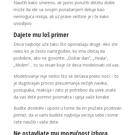
Naučiti kako smireno, ali jasno poručiti detetu dokle
može da ide sa svojim ponašanjem deluje kao
nemoguća misija, ali uz prave veštine je i te kako
izvodljivo.
Dajete mu loš primer
Deca najbolje uče tako što oponašaju druge. Ako ste
neko ko je često namrgođen, ko ima običaj da
podvikne, ako ne govorite: „Dobar dan“, „Hvala“,
„Molim“… to su stvari koje će deca modelovati od vas.
Modelovanje nije nešto što se dešava preko noći – to
je dugotrajan proces preuzimanja nečijih navika,
postupaka, reakcija i zato je potrebno da uvek znate
da vas dete pomno posmatra i upija vaše korake.
Budite dosledni i uporni u tome da im pružate pozitivan
primer, da vi sami budete najbolja verzija sebe i tome
ćete naučiti i vaše dete.
Ne ostavljate mu mogućnost izbora