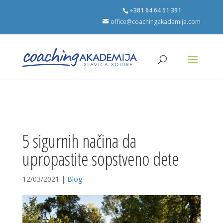
+381 64 64 51 391
office@coachingakademija.com
5 sigurnih načina da
upropastite sopstveno dete
12/03/2021
|
Blog