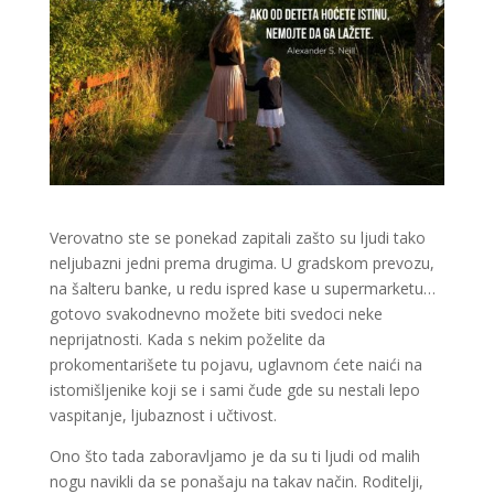
Verovatno ste se ponekad zapitali zašto su ljudi tako
neljubazni jedni prema drugima. U gradskom prevozu,
na šalteru banke, u redu ispred kase u supermarketu…
gotovo svakodnevno možete biti svedoci neke
neprijatnosti. Kada s nekim poželite da
prokomentarišete tu pojavu, uglavnom ćete naići na
istomišljenike koji se i sami čude gde su nestali lepo
vaspitanje, ljubaznost i učtivost.
Ono što tada zaboravljamo je da su ti ljudi od malih
nogu navikli da se ponašaju na takav način. Roditelji,