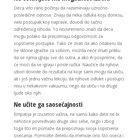
Deca vrlo rano počinju da razumevaju uzročno-
posledične odnose. Znaju da neka odluka koju donesu,
neki postupak koji naprave, dovodi do tačno
određenog ishoda. To istovremeno znači da deca
mogu polako da preuzimaju odgovornost za
sopstvene postupke. Tako će znati da ako odaberu da
ne sklone igračke za sobom, možda neće imati priliku
da se njima igraju sve do sutra, a ako ih pospreme, da
će moći da se igraju i posle ručka. Naučiće da njihovi
izbori dovode do rezultata na koje sami mogu da utiču,
ali i još jednu važnu lekciju: da njihove odluke i postupci
nisu u nekakvom vakuumu, nego da utiču i na druge
ljude oko njih.
Ne učite ga saosećajnosti
Empatija je izuzetno važna, ne samo kako dete ne bi
nehotice povređivalo druge oko sebe, nego i zbog
toga što im pomaže da prepoznaju svoja sopstvena
osećanja. Pomozite detetu da imenuje ono što oseća i