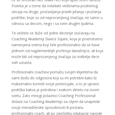
Poenta je u tome da ovladate veštinama pozitivnog
uticaja na druge, postavljanja pravih pitanja i pružanja
podrške, koje su od neprocenjivog značaja, ne samo u
odnosu sa decom, nego i sa svim drugim ljudima.
Te veštine se duže od jedne decenije izučavaju na
Coaching Akademiji Slavice Squire, koja je prvenstveno
namenjena onima koji žele profesionalno da se bave
jednom od najplemenitijih profesija današnjice, ali koja
može biti od neprocenjivog značaja za roditelje dece
svih uzrasta.
Profesionalni coachevi pomažu svojim klijentima da
sami dođu do odgovora koji su im potrebni kako bi
maksimalno koristili svoje potencijale, a to je upravo
podrška kakva je potrebna i svakom detetu na ovom
svetu. Zato mnogi polaznici Coaching Professional
dolaze na Coaching Akademiju sa ciljem da unaprede
svoje menadžerske sposobnosti ili postanu
profesionalni coach, ali po završetku edukacije navode