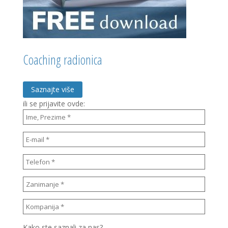
Coaching radionica
Saznajte više
ili se prijavite ovde:
Kako ste saznali za nas?