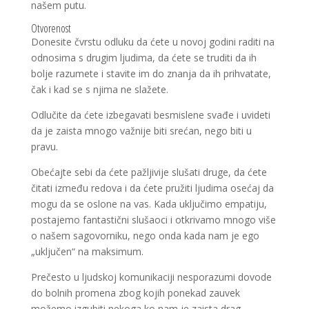
našem putu.
Otvorenost
Donesite čvrstu odluku da ćete u novoj godini raditi na
odnosima s drugim ljudima, da ćete se truditi da ih
bolje razumete i stavite im do znanja da ih prihvatate,
čak i kad se s njima ne slažete.
Odlučite da ćete izbegavati besmislene svađe i uvideti
da je zaista mnogo važnije biti srećan, nego biti u
pravu.
Obećajte sebi da ćete pažljivije slušati druge, da ćete
čitati između redova i da ćete pružiti ljudima osećaj da
mogu da se oslone na vas. Kada uključimo empatiju,
postajemo fantastični slušaoci i otkrivamo mnogo više
o našem sagovorniku, nego onda kada nam je ego
„uključen“ na maksimum.
Prečesto u ljudskoj komunikaciji nesporazumi dovode
do bolnih promena zbog kojih ponekad zauvek
možemo izgubiti nekoga ko nam je zaista drag.