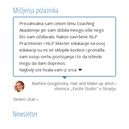
Mišljenja polaznika
Prezahvalna sam celom timu Coaching
Akademije jer sam dobila mnogo više nego
što sam očekivala. Nakon završene NLP
Practitioner i NLP Master edukacije na ovoj
edukaciji su mi se sklopile kockice i pronašla
sam svoju svrhu postojanja i to da istinski
mogu da dam doprinos.
Najbolji ste hvala vam iz srca. ❤
Martina Gorgievska, Hair and Make-up artist i
vlasnica ,,Excite Studio“ u Skoplju
Sledeći citat »
Newsletter