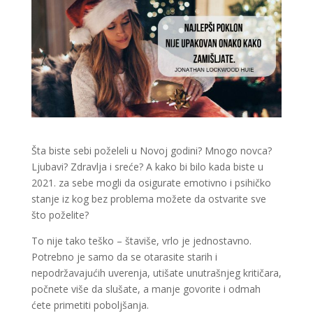
Šta biste sebi poželeli u Novoj godini? Mnogo novca?
Ljubavi? Zdravlja i sreće? A kako bi bilo kada biste u
2021. za sebe mogli da osigurate emotivno i psihičko
stanje iz kog bez problema možete da ostvarite sve
što poželite?
To nije tako teško – štaviše, vrlo je jednostavno.
Potrebno je samo da se otarasite starih i
nepodržavajućih uverenja, utišate unutrašnjeg kritičara,
počnete više da slušate, a manje govorite i odmah
ćete primetiti poboljšanja.