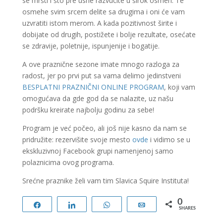
se mršti i što pre usne razvucite u širok osmeh. Te
osmehe svim srcem delite sa drugima i oni će vam
uzvratiti istom merom. A kada pozitivnost širite i
dobijate od drugih, postižete i bolje rezultate, osećate
se zdravije, poletnije, ispunjenije i bogatije.
A ove praznične sezone imate mnogo razloga za
radost, jer po prvi put sa vama delimo jedinstveni
BESPLATNI PRAZNIČNI ONLINE PROGRAM
, koji vam
omogućava da gde god da se nalazite, uz našu
podršku kreirate najbolju godinu za sebe!
Program je već počeo, ali još nije kasno da nam se
pridružite: rezervišite svoje mesto
ovde
i vidimo se u
ekskluzivnoj Facebook grupi namenjenoj samo
polaznicima ovog programa.
Srećne praznike želi vam tim Slavica Squire Instituta!
0
Share
Share
WhatsApp
Email
SHARES