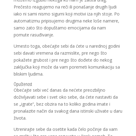
Prečesto reagujemo na reči ili ponašanje drugih ljudi
iako ni sami nismo sigurni koji motivi iza njih stoje. Po
automatizmu pripisujemo drugima neke loše namere,
samo zato što dopuštamo emocijama da nam
pomute rasuđivanje.
Umesto toga, obećajte sebi da ćete u narednoj godini
sebi davati vremena da razmislite, pre nego što
pokažete grubost i pre nego što dođete do nekog
zaključka koji može da vam poremeti komunikaciju sa
bliskim ljudima.
Opuštenost
Obećajte sebi već danas da nećete preozbiljno
doživljavati sebe i svet oko sebe, da ćete nastaviti da
se „igrate“, bez obzira na to koliko godina imate i
pronalazite način da svakog dana istinski uživate u daru
života.
Utrenirajte sebe da osetite kada čelo počinje da vam