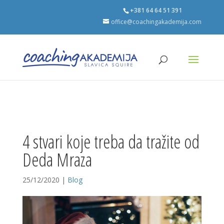
+381 64 64 51 391
office@coachingakademija.com
4 stvari koje treba da tražite od
Deda Mraza
25/12/2020
|
Blog