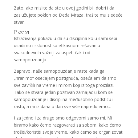
Zato, ako mislite da ste u ovoj godini bili dobri i da
zaslužujete poklon od Deda Mraza, tražite mu sledeće
stvari:
Efikasnost
Istraživanja pokazuju da su disciplina koju sami sebi
usadimo i sklonost ka efikasnom rešavanju
svakodnevnih važniji za uspeh čak i od
samopouzdanja.
Zapravo, naše samopouzdanje raste kada ga
„hranimo“ osećajem postignuća, osećajem da smo
sve završili na vreme i mirom koji iz toga proizilazi.
Tako se stvara jedan pozitivan zamajac u kom se
samopouzdanje i disciplina međusobno podstiču i
rastu, a mi iz dana u dan sve više napredujemo…
I za jedno i za drugo smo odgovorni samo mi. Mi
biramo kako ćemo razgovarati sa sobom, kako ćemo
trošiti/koristiti svoje vreme, kako ćemo se organizovati