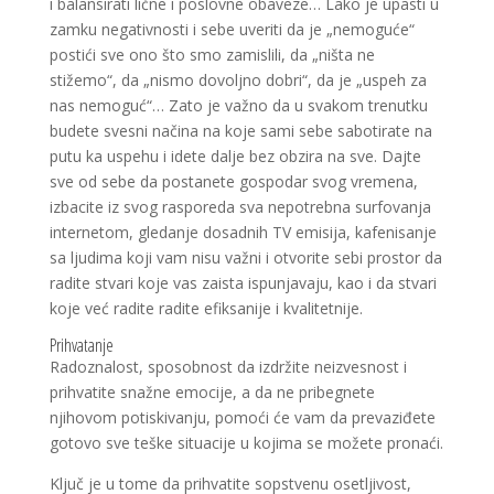
i balansirati lične i poslovne obaveze… Lako je upasti u
zamku negativnosti i sebe uveriti da je „nemoguće“
postići sve ono što smo zamislili, da „ništa ne
stižemo“, da „nismo dovoljno dobri“, da je „uspeh za
nas nemoguć“… Zato je važno da u svakom trenutku
budete svesni načina na koje sami sebe sabotirate na
putu ka uspehu i idete dalje bez obzira na sve. Dajte
sve od sebe da postanete gospodar svog vremena,
izbacite iz svog rasporeda sva nepotrebna surfovanja
internetom, gledanje dosadnih TV emisija, kafenisanje
sa ljudima koji vam nisu važni i otvorite sebi prostor da
radite stvari koje vas zaista ispunjavaju, kao i da stvari
koje već radite radite efiksanije i kvalitetnije.
Prihvatanje
Radoznalost, sposobnost da izdržite neizvesnost i
prihvatite snažne emocije, a da ne pribegnete
njihovom potiskivanju, pomoći će vam da prevaziđete
gotovo sve teške situacije u kojima se možete pronaći.
Ključ je u tome da prihvatite sopstvenu osetljivost,