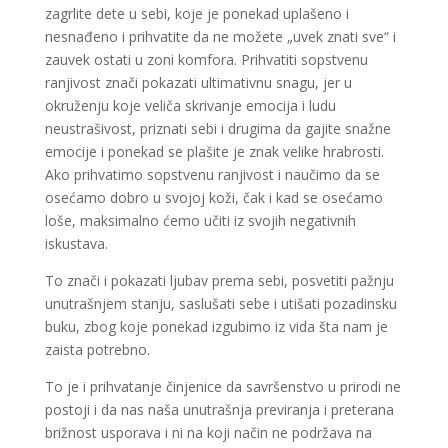
zagrlite dete u sebi, koje je ponekad uplašeno i
nesnađeno i prihvatite da ne možete „uvek znati sve“ i
zauvek ostati u zoni komfora. Prihvatiti sopstvenu
ranjivost znači pokazati ultimativnu snagu, jer u
okruženju koje veliča skrivanje emocija i ludu
neustrašivost, priznati sebi i drugima da gajite snažne
emocije i ponekad se plašite je znak velike hrabrosti.
Ako prihvatimo sopstvenu ranjivost i naučimo da se
osećamo dobro u svojoj koži, čak i kad se osećamo
loše, maksimalno ćemo učiti iz svojih negativnih
iskustava.
To znači i pokazati ljubav prema sebi, posvetiti pažnju
unutrašnjem stanju, saslušati sebe i utišati pozadinsku
buku, zbog koje ponekad izgubimo iz vida šta nam je
zaista potrebno.
To je i prihvatanje činjenice da savršenstvo u prirodi ne
postoji i da nas naša unutrašnja previranja i preterana
brižnost usporava i ni na koji način ne podržava na